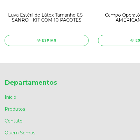
Luva Estéril de Látex Tamanho 6,5 -
Campo Operatór
SANRO - KIT COM 10 PACOTES
AMERICAN
ESPIAR
E
Departamentos
Início
Produtos
Contato
Quem Somos