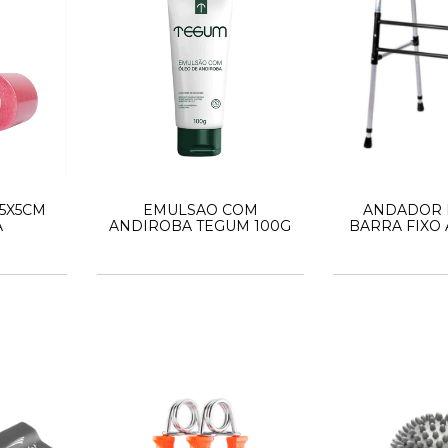
 5X5CM
EMULSAO COM
ANDADOR I
A
ANDIROBA TEGUM 100G
BARRA FIXO 
A39