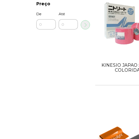
Preço
De
Até
KINESIO JAPAO
COLORID