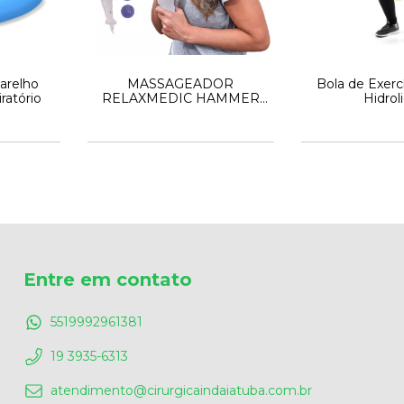
arelho
MASSAGEADOR
Bola de Exer
ratório
RELAXMEDIC HAMMER
Hidrol
SUPER MASSAGE
Entre em contato
5519992961381
19 3935-6313
atendimento@cirurgicaindaiatuba.com.br