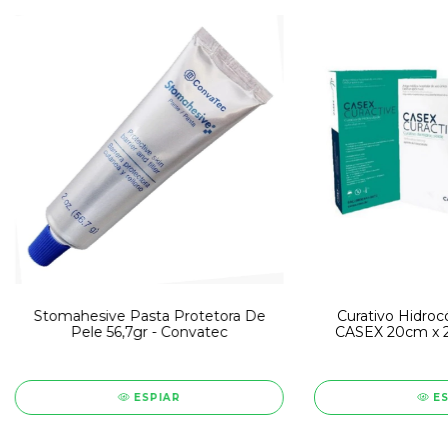
Stomahesive Pasta Protetora De
Curativo Hidrocó
Pele 56,7gr - Convatec
CASEX 20cm x 
ESPIAR
E