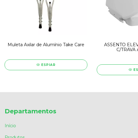
Muleta Axilar de Alumínio Take Care
ASSENTO ELEV
C/TRAVA 
ESPIAR
E
Departamentos
Início
Produtos