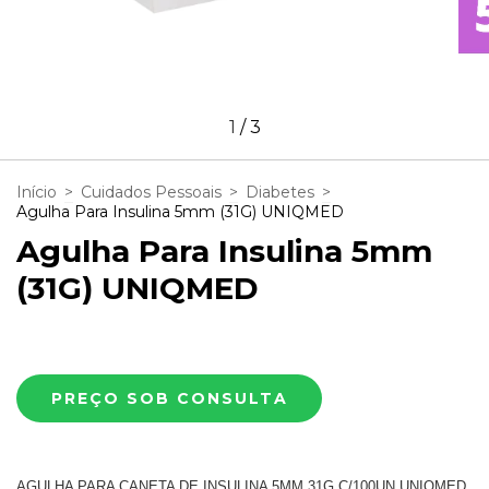
1
/
3
Início
>
Cuidados Pessoais
>
Diabetes
>
Agulha Para Insulina 5mm (31G) UNIQMED
Agulha Para Insulina 5mm
(31G) UNIQMED
AGULHA PARA CANETA DE INSULINA 5MM 31G C/100UN UNIQMED