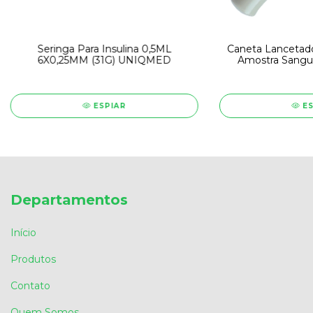
Seringa Para Insulina 0,5ML
Caneta Lancetado
6X0,25MM (31G) UNIQMED
Amostra Sang
ESPIAR
E
Departamentos
Início
Produtos
Contato
Quem Somos